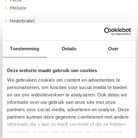
Melsele
Nederbrakel
Nieuwkerken-Waas
Oudenaarde
Sint-Lievens-Houtem
Toestemming
Details
Over
Sint-Niklaas
Temse
Wetteren
Deze website maakt gebruik van cookies
Wichelen
We gebruiken cookies om content en advertenties te
Zaffelare
personaliseren, om functies voor social media te bieden
Zele
en om ons websiteverkeer te analyseren. Ook delen we
informatie over uw gebruik van onze site met onze
partners voor social media, adverteren en analyse. Deze
partners kunnen deze gegevens combineren met andere
informatie die u aan ze heeft verstrekt of die ze hebben
Autosloperij informatie
verzameld op basis van uw gebruik van hun services.