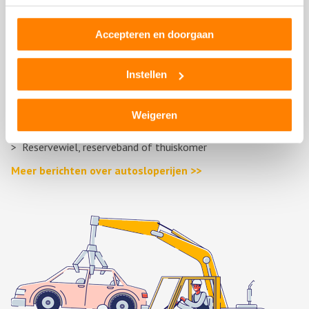
(Stroom)verdeler
Voorbumper
Accepteren en doorgaan
Zonneklep
Stuurhuishoes
Portier
Instellen
Passagiersstoel
Gasklep
Weigeren
Dashboard
Reservewiel, reserveband of thuiskomer
Meer berichten over autosloperijen >>