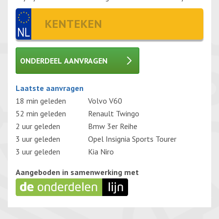
ONDERDEEL AANVRAGEN
Gelieve dit veld leeg te laten.
Laatste aanvragen
18 min geleden
Volvo V60
52 min geleden
Renault Twingo
2 uur geleden
Bmw 3er Reihe
3 uur geleden
Opel Insignia Sports Tourer
3 uur geleden
Kia Niro
Aangeboden in samenwerking met