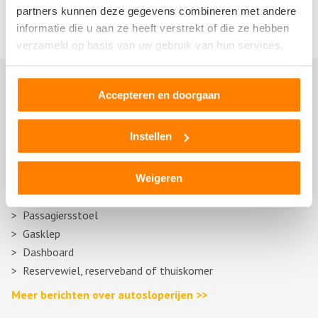
partners kunnen deze gegevens combineren met andere
Zele
informatie die u aan ze heeft verstrekt of die ze hebben
verzameld op basis van uw gebruik van hun services.
Autosloperij informatie
Accepteren en doorgaan
(Stroom)verdeler
Instellen
Voorbumper
Zonneklep
Stuurhuishoes
Weigeren
Portier
Passagiersstoel
Gasklep
Dashboard
Reservewiel, reserveband of thuiskomer
Meer berichten over autosloperijen >>