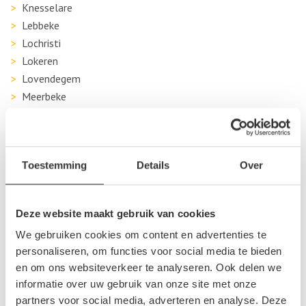
Knesselare
Lebbeke
Lochristi
Lokeren
Lovendegem
Meerbeke
Melle
Melsele
Nederbrakel
Toestemming
Details
Over
Nieuwkerken-Waas
Oudenaarde
Sint-Lievens-Houtem
Deze website maakt gebruik van cookies
Sint-Niklaas
We gebruiken cookies om content en advertenties te
Temse
personaliseren, om functies voor social media te bieden
Wetteren
en om ons websiteverkeer te analyseren. Ook delen we
Wichelen
informatie over uw gebruik van onze site met onze
partners voor social media, adverteren en analyse. Deze
Zaffelare