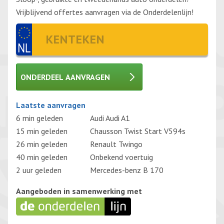
Vrijblijvend offertes aanvragen via de Onderdelenlijn!
ONDERDEEL AANVRAGEN
Gelieve dit veld leeg te laten.
Laatste aanvragen
6 min geleden
Audi Audi A1
15 min geleden
Chausson Twist Start V594s
26 min geleden
Renault Twingo
40 min geleden
Onbekend voertuig
2 uur geleden
Mercedes-benz B 170
Aangeboden in samenwerking met