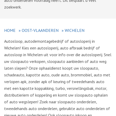
auto onderdelen voorradig heeft. Dit bespaart u veel
zoekwerk.
HOME
»
OOST-VLAANDEREN
»
WICHELEN
Autosloop, autodemontagebedrijf of autosloperij in
Wichelen! Kies een autosloperij, auto afbraak bedrijf of
autosloop in Wichelen uit voor info over die autosloperij. Snel
uw sloopauto verkopen, sloopauto aanbieden of auto weg
laten slepen? Onze ophaaldienst koopt uw sloopauto,
schadeauto, kapotte auto, oude auto, brommobiel, auto met
verlopen apk, zonder apk of keuring of tweedehands auto
met een kapotte koppakking, turbo, versnellingsbak, motor,
distributieriem of koppeling en komt uw sloopauto ophalen
of auto wegslepen! Zoek naar sloopauto onderdelen,
tweedehands auto onderdelen, gebruikte auto onderdelen of
nieuwe auto onderdelen! Ook sloopauto inkoop en