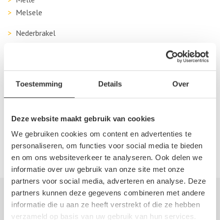
Melsele
Nederbrakel
Nieuwkerken-Waas
Oudenaarde
Sint-Lievens-Houtem
Sint-Niklaas
Toestemming
Details
Over
Temse
Wetteren
Deze website maakt gebruik van cookies
Wichelen
We gebruiken cookies om content en advertenties te
Zaffelare
personaliseren, om functies voor social media te bieden
Zele
en om ons websiteverkeer te analyseren. Ook delen we
informatie over uw gebruik van onze site met onze
partners voor social media, adverteren en analyse. Deze
partners kunnen deze gegevens combineren met andere
Autosloperij informatie
informatie die u aan ze heeft verstrekt of die ze hebben
verzameld op basis van uw gebruik van hun services.