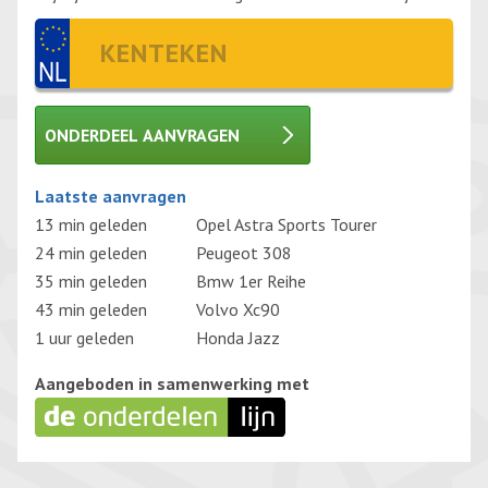
ONDERDEEL AANVRAGEN
Gelieve dit veld leeg te laten.
Laatste aanvragen
13 min geleden
Opel Astra Sports Tourer
24 min geleden
Peugeot 308
35 min geleden
Bmw 1er Reihe
43 min geleden
Volvo Xc90
1 uur geleden
Honda Jazz
Aangeboden in samenwerking met