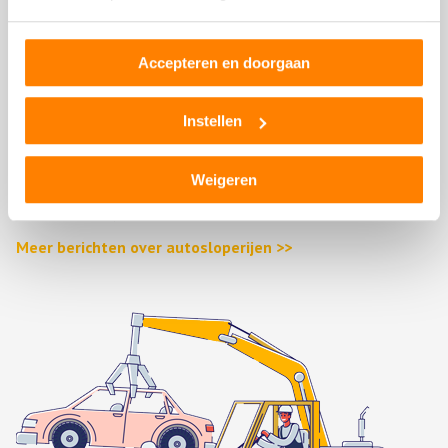
(Stroom)verdeler
Voorbumper
Zonneklep
Accepteren en doorgaan
Stuurhuishoes
Portier
Instellen
Passagiersstoel
Gasklep
Weigeren
Dashboard
Reservewiel, reserveband of thuiskomer
Meer berichten over autosloperijen >>