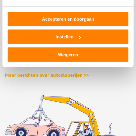
(Stroom)verdeler
Voorbumper
Zonneklep
Accepteren en doorgaan
Stuurhuishoes
Portier
Instellen
Passagiersstoel
Gasklep
Weigeren
Dashboard
Reservewiel, reserveband of thuiskomer
Meer berichten over autosloperijen >>