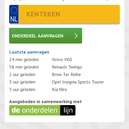
ONDERDEEL AANVRAGEN
Gelieve dit veld leeg te laten.
Laatste aanvragen
24 min geleden
Volvo V60
58 min geleden
Renault Twingo
2 uur geleden
Bmw 3er Reihe
3 uur geleden
Opel Insignia Sports Tourer
3 uur geleden
Kia Niro
Aangeboden in samenwerking met