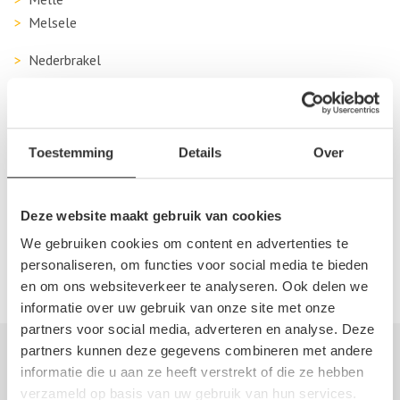
Melsele
Nederbrakel
Nieuwkerken-Waas
Oudenaarde
Sint-Lievens-Houtem
Sint-Niklaas
Toestemming
Details
Over
Temse
Wetteren
Deze website maakt gebruik van cookies
Wichelen
We gebruiken cookies om content en advertenties te
Zaffelare
personaliseren, om functies voor social media te bieden
Zele
en om ons websiteverkeer te analyseren. Ook delen we
informatie over uw gebruik van onze site met onze
partners voor social media, adverteren en analyse. Deze
partners kunnen deze gegevens combineren met andere
Autosloperij informatie
informatie die u aan ze heeft verstrekt of die ze hebben
verzameld op basis van uw gebruik van hun services.