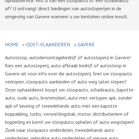
ophaalservice. Wilt u van een sloopauto of een schadeauto
af? U ontvangt direct biedingen van autosloperijen in de
omgeving van Gavere wanneer u uw kenteken online invult.
HOME
»
OOST-VLAANDEREN
»
GAVERE
Autosloop, autodemontagebedrijf of autosloperij in Gavere!
Kies een autosloperij, auto afbraak bedrijf of autosloop in
Gavere uit voor info over die autosloperij. Snel uw sloopauto
verkopen, sloopauto aanbieden of auto weg laten slepen?
Onze ophaaldienst koopt uw sloopauto, schadeauto, kapotte
auto, oude auto, brommobiel, auto met verlopen apk, zonder
apk of keuring of tweedehands auto met een kapotte
koppakking, turbo, versnellingsbak, motor, distributieriem of
koppeling en komt uw sloopauto ophalen of auto wegslepen!
Zoek naar sloopauto onderdelen, tweedehands auto
onderdelen, gebruikte auto onderdelen of nieuwe auto