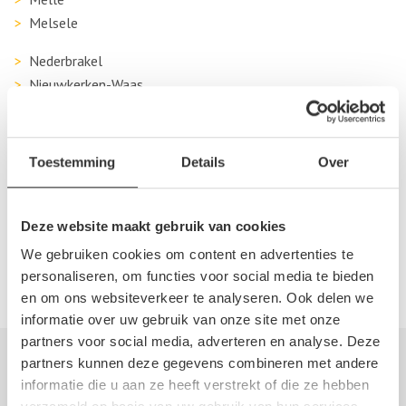
Melsele
Nederbrakel
Nieuwkerken-Waas
Oudenaarde
Sint-Lievens-Houtem
Sint-Niklaas
Toestemming
Details
Over
Temse
Wetteren
Wichelen
Deze website maakt gebruik van cookies
Zaffelare
We gebruiken cookies om content en advertenties te
Zele
personaliseren, om functies voor social media te bieden
en om ons websiteverkeer te analyseren. Ook delen we
informatie over uw gebruik van onze site met onze
partners voor social media, adverteren en analyse. Deze
partners kunnen deze gegevens combineren met andere
Autosloperij informatie
informatie die u aan ze heeft verstrekt of die ze hebben