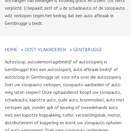
ontvangen van biedingen is volledig gratis en u bent tot niets
verplicht. U bepaalt zelf of u de schadeauto of de sloopauto
wilt verkopen tegen het bedrag dat een auto afbraak in
Gentbrugge u biedt.
HOME
»
OOST-VLAANDEREN
»
GENTBRUGGE
Autosloop, autodemontagebedrijf of autosloperij in
Gentbrugge! Kies een autosloperij, auto afbraak bedrijf of
autosloop in Gentbrugge uit voor info over die autosloperij.
Snel uw sloopauto verkopen, sloopauto aanbieden of auto
weg laten slepen? Onze ophaaldienst koopt uw sloopauto,
schadeauto, kapotte auto, oude auto, brommobiel, auto met
verlopen apk, zonder apk of keuring of tweedehands auto
met een kapotte koppakking, turbo, versnellingsbak, motor,
distributieriem of koppeling en komt uw sloopauto ophalen
of auto wegslepen! Zoek naar sloopauto onderdelen,