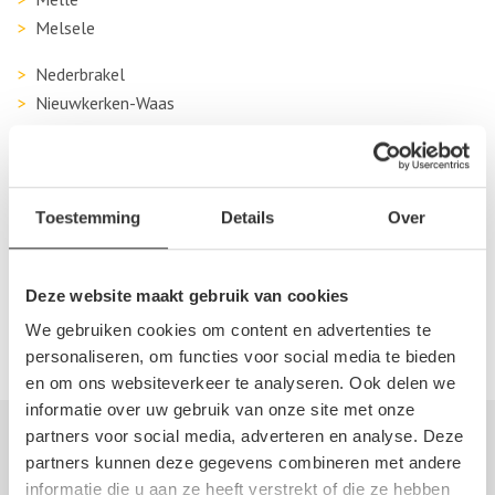
Melsele
Nederbrakel
Nieuwkerken-Waas
Oudenaarde
Sint-Lievens-Houtem
Sint-Niklaas
Temse
Toestemming
Details
Over
Wetteren
Wichelen
Deze website maakt gebruik van cookies
Zaffelare
We gebruiken cookies om content en advertenties te
Zele
personaliseren, om functies voor social media te bieden
en om ons websiteverkeer te analyseren. Ook delen we
informatie over uw gebruik van onze site met onze
partners voor social media, adverteren en analyse. Deze
Autosloperij informatie
partners kunnen deze gegevens combineren met andere
informatie die u aan ze heeft verstrekt of die ze hebben