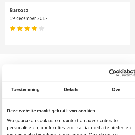
Bartosz
19 december 2017
Andere autosloperijen in de buurt
Bent u op zoek naar een andere autosloperij, autosloop of
autodemontagebedrijf in de buurt van Mercedes Sloperij Star-
Toestemming
Details
Over
Parts Recycling NL? Hieronder vind u een overzicht van
autosloperijen in
Eindhoven
,
Noord-brabant
. Deze bedrijven
Deze website maakt gebruik van cookies
kunnen u helpen als u uw sloopauto wilt verkopen of als u
We gebruiken cookies om content en advertenties te
tweedehands of gebruikte auto onderdelen wilt aanschaffen.
personaliseren, om functies voor social media te bieden en
om ons websiteverkeer te analyseren. Ook delen we