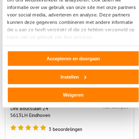
Sloopauto ophaalservice
informatie over uw gebruik van onze site met onze partners
Regio Noord-brabant
voor social media, adverteren en analyse. Deze partners
kunnen deze gegevens combineren met andere informatie
Bel direct 06 299 666 24
die u aan ze heeft verstrekt of die ze hebben verzameld op
basis van uw gebruik van hun services.
Gebruikte auto onderdelen
Regio Noord-brabant
Accepteren en doorgaan
Onderdeel aanvragen
Instellen
Weigeren
Citroen-Specialist Jan van Gompel
Dirk Boutslaan 24
5613LH Eindhoven
3
beoordelingen